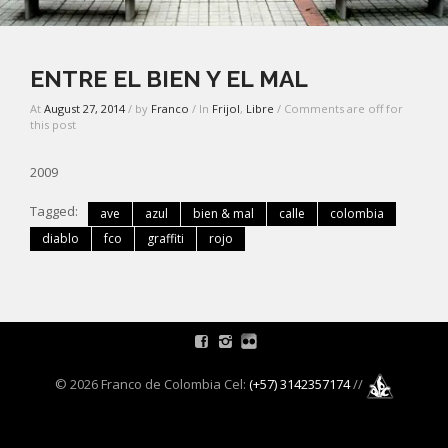
ENTRE EL BIEN Y EL MAL
At
August 27, 2014
/ by
Franco
/ In
Frijol
,
Libre
/ Comments are off for
this post
2009
Tagged:
ave
azul
bien & mal
calle
colombia
diablo
fco
graffiti
rojo
© 2026 Franco de Colombia Cel:
(+57) 3142357174
//